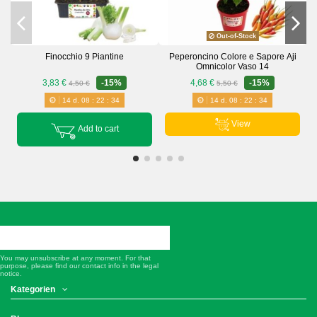
Out-of-Stock
Finocchio 9 Piantine
Peperoncino Colore e Sapore Aji
Omnicolor Vaso 14
3,83 €
-15%
4,68 €
-15%
4,50 €
5,50 €
14
d.
08
:
22
:
34
14
d.
08
:
22
:
34
View
Add to cart
You may unsubscribe at any moment. For that
purpose, please find our contact info in the legal
notice.
Kategorien