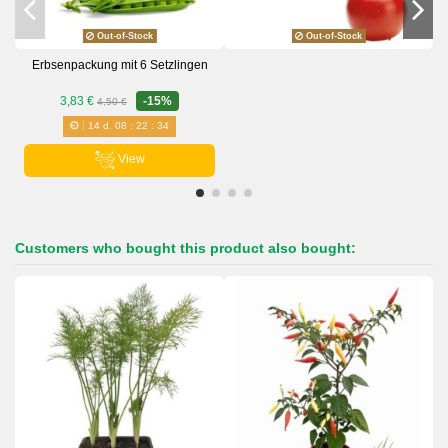
Out-of-Stock
Out-of-Stock
Erbsenpackung mit 6 Setzlingen
3,83 €
-15%
4,50 €
14
d.
08
:
22
:
34
View
Customers who bought this product also bought: