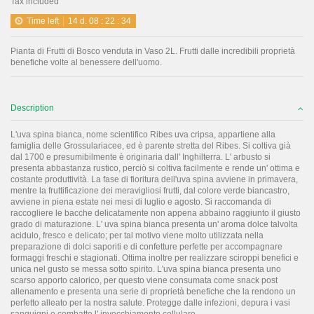
Tax included
Time left
14
d.
08
:
22
:
34
Pianta di Frutti di Bosco venduta in Vaso 2L. Frutti dalle incredibili proprietà
benefiche volte al benessere dell'uomo.
Description
L'uva spina bianca, nome scientifico Ribes uva cripsa, appartiene alla
famiglia delle Grossulariacee, ed è parente stretta del Ribes. Si coltiva già
dal 1700 e presumibilmente è originaria dall' Inghilterra. L' arbusto si
presenta abbastanza rustico, perciò si coltiva facilmente e rende un' ottima e
costante produttività. La fase di fioritura dell'uva spina avviene in primavera,
mentre la fruttificazione dei meravigliosi frutti, dal colore verde biancastro,
avviene in piena estate nei mesi di luglio e agosto. Si raccomanda di
raccogliere le bacche delicatamente non appena abbaino raggiunto il giusto
grado di maturazione. L' uva spina bianca presenta un' aroma dolce talvolta
acidulo, fresco e delicato; per tal motivo viene molto utilizzata nella
preparazione di dolci saporiti e di confetture perfette per accompagnare
formaggi freschi e stagionati. Ottima inoltre per realizzare sciroppi benefici e
unica nel gusto se messa sotto spirito. L'uva spina bianca presenta uno
scarso apporto calorico, per questo viene consumata come snack post
allenamento e presenta una serie di proprietà benefiche che la rendono un
perfetto alleato per la nostra salute. Protegge dalle infezioni, depura i vasi
sanguigni e combatte l' invecchiamento cellulare.