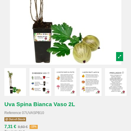
Uva Spina Bianca Vaso 2L
Reference
07UVASPB10
Out-of-Stock
7,31 €
8,60 €
-15%