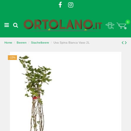
0
Home
Beeren
Stachelbeere
Uva Spina Bianca Vaso 2L
-15%