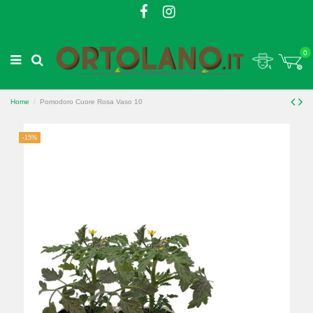
0
Home
Pomodoro Cuore Rosa Vaso 10
-15%