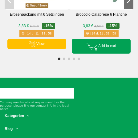
Out-of-Stock
Erbsenpackung mit 6 Setzlingen
Broccolo Calabrese 6 Piantine
3,83 €
-15%
3,83 €
-15%
4,50 €
4,50 €
14
d.
11
:
33
:
58
14
d.
11
:
33
:
58
View
Add to cart
You may unsubscribe at any moment. For that
purpose, please find our contact info in the legal
notice.
Kategorien
Blog