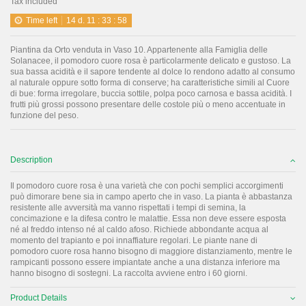
Tax included
Time left
14
d.
11
:
33
:
58
Piantina da Orto venduta in Vaso 10. Appartenente alla Famiglia delle
Solanacee, il pomodoro cuore rosa è particolarmente delicato e gustoso. La
sua bassa acidità e il sapore tendente al dolce lo rendono adatto al consumo
al naturale oppure sotto forma di conserve; ha caratteristiche simili al Cuore
di bue: forma irregolare, buccia sottile, polpa poco carnosa e bassa acidità. I
frutti più grossi possono presentare delle costole più o meno accentuate in
funzione del peso.
Description
Il pomodoro cuore rosa è una varietà che con pochi semplici accorgimenti
può dimorare bene sia in campo aperto che in vaso. La pianta è abbastanza
resistente alle avversità ma vanno rispettati i tempi di semina, la
concimazione e la difesa contro le malattie. Essa non deve essere esposta
né al freddo intenso né al caldo afoso. Richiede abbondante acqua al
momento del trapianto e poi innaffiature regolari. Le piante nane di
pomodoro cuore rosa hanno bisogno di maggiore distanziamento, mentre le
rampicanti possono essere impiantate anche a una distanza inferiore ma
hanno bisogno di sostegni. La raccolta avviene entro i 60 giorni.
Product Details