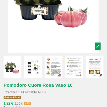
Pomodoro Cuore Rosa Vaso 10
Reference
05POMCUOREROSV
Out-of-Stock
1,92 €
2,26 €
-15%