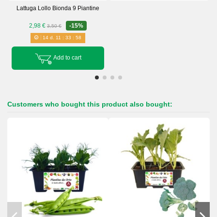
Lattuga Lollo Bionda 9 Piantine
2,98 €
-15%
3,50 €
14
d.
11
:
33
:
58
Add to cart
Customers who bought this product also bought: