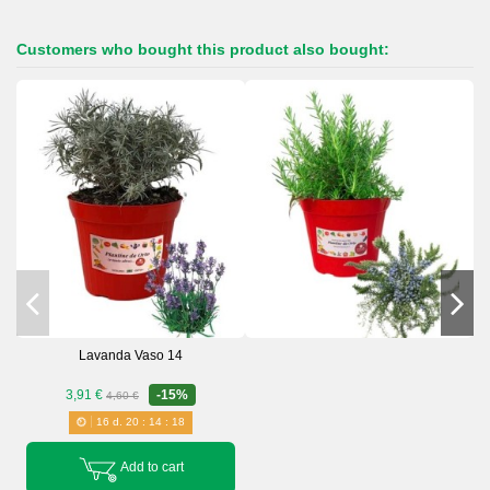
Customers who bought this product also bought:
Lavanda Vaso 14
3,91 €
-15%
4,60 €
16
d.
20
:
14
:
18
Add to cart