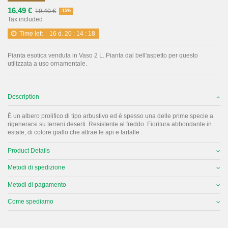
16,49 €
19,40 €
-15%
Tax included
Time left
16
d.
20
:
14
:
18
Pianta esotica venduta in Vaso 2 L. Pianta dal bell'aspetto per questo
utilizzata a uso ornamentale.
Description
È un albero prolifico di tipo arbustivo ed è spesso una delle prime specie a
rigenerarsi su terreni deserti. Resistente al freddo. Fioritura abbondante in
estate, di colore giallo che attrae le api e farfalle .
Product Details
Metodi di spedizione
Metodi di pagamento
Come spediamo