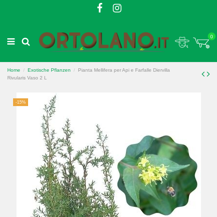
0
Home
Exotische Pflanzen
Pianta Mellifera per Api e Farfalle Diervilla
Rivularis Vaso 2 L
-15%