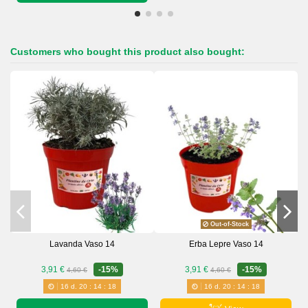
Customers who bought this product also bought:
Out-of-Stock
Lavanda Vaso 14
Erba Lepre Vaso 14
3,91 €
-15%
3,91 €
-15%
4,60 €
4,60 €
16
d.
20
:
14
:
18
16
d.
20
:
14
:
18