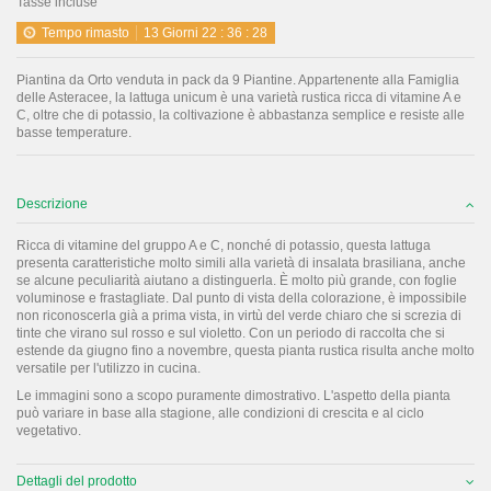
Tasse incluse
Tempo rimasto
13
Giorni
22
:
36
:
28
Piantina da Orto venduta in pack da 9 Piantine. Appartenente alla Famiglia
delle Asteracee, la lattuga unicum è una varietà rustica ricca di vitamine A e
C, oltre che di potassio, la coltivazione è abbastanza semplice e resiste alle
basse temperature.
Descrizione
Ricca di vitamine del gruppo A e C, nonché di potassio, questa lattuga
presenta caratteristiche molto simili alla varietà di insalata brasiliana, anche
se alcune peculiarità aiutano a distinguerla. È molto più grande, con foglie
voluminose e frastagliate. Dal punto di vista della colorazione, è impossibile
non riconoscerla già a prima vista, in virtù del verde chiaro che si screzia di
tinte che virano sul rosso e sul violetto. Con un periodo di raccolta che si
estende da giugno fino a novembre, questa pianta rustica risulta anche molto
versatile per l'utilizzo in cucina.
Le immagini sono a scopo puramente dimostrativo. L'aspetto della pianta
può variare in base alla stagione, alle condizioni di crescita e al ciclo
vegetativo.
Dettagli del prodotto