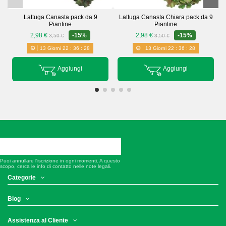
Lattuga Canasta pack da 9
Lattuga Canasta Chiara pack da 9
Piantine
Piantine
2,98 €
-15%
2,98 €
-15%
3,50 €
3,50 €
13
Giorni
22
:
36
:
28
13
Giorni
22
:
36
:
28
Aggiungi
Aggiungi
Puoi annullare l'iscrizione in ogni momenti. A questo
scopo, cerca le info di contatto nelle note legali.
Categorie
Blog
Assistenza al Cliente