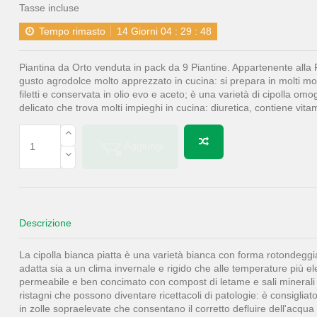
Tasse incluse
Tempo rimasto
14
Giorni
04
:
29
:
47
Piantina da Orto venduta in pack da 9 Piantine. Appartenente alla F
gusto agrodolce molto apprezzato in cucina: si prepara in molti modi
filetti e conservata in olio evo e aceto; è una varietà di cipolla 
delicato che trova molti impieghi in cucina: diuretica, contiene vita
Aggiungi
Descrizione
La cipolla bianca piatta è una varietà bianca con forma rotondeggia
adatta sia a un clima invernale e rigido che alle temperature più ele
permeabile e ben concimato con compost di letame e sali minerali a l
ristagni che possono diventare ricettacoli di patologie: è consigliat
in zolle sopraelevate che consentano il corretto defluire dell'acqua d