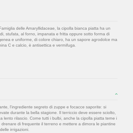
amiglia delle Amaryllidaceae, la cipolla bianca piatta ha un
, stufata, al forno, impanata e fritta oppure sotto forma di
omogenea e uniforme, di colore chiaro, ha un sapore agrodolce ma
mina C e calcio, è antisettica e vermifuga.
nte, l'ingrediente segreto di zuppe e focacce saporite: si
vate durante la bella stagione. Il terriccio deve essere sciolto,
ento rilascio. Come tutti i bulbi, anche la cipolla piatta teme i
o drenare di frequente il terreno e mettere a dimora le piantine
elle irrigazioni.