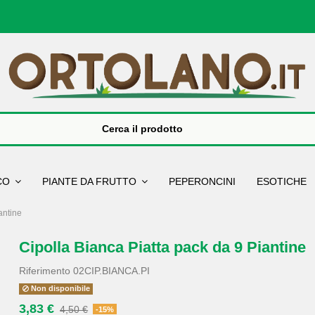
SCO
PIANTE DA FRUTTO
PEPERONCINI
ESOTICHE
antine
Cipolla Bianca Piatta pack da 9 Piantine
Riferimento
02CIP.BIANCA.PI
Non disponibile
3,83 €
4,50 €
-15%