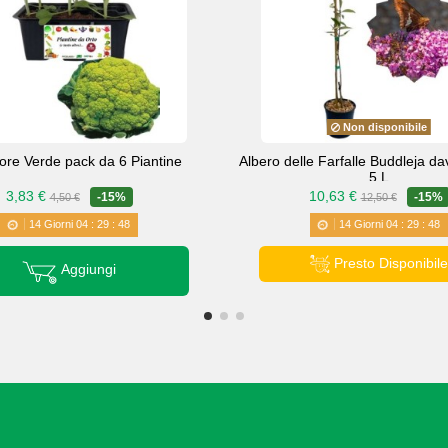
Non disponibile
iore Verde pack da 6 Piantine
Albero delle Farfalle Buddleja dav
5 L
3,83 €
10,63 €
-15%
-15%
4,50 €
12,50 €
14
Giorni
04
:
29
:
47
14
Giorni
04
:
29
:
47
Presto Disponibile
Aggiungi