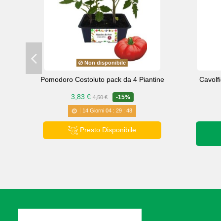
Non disponibile
Pomodoro Costoluto pack da 4 Piantine
Cavolf
3,83 €
-15%
4,50 €
14
Giorni
04
:
29
:
47
Presto Disponibile