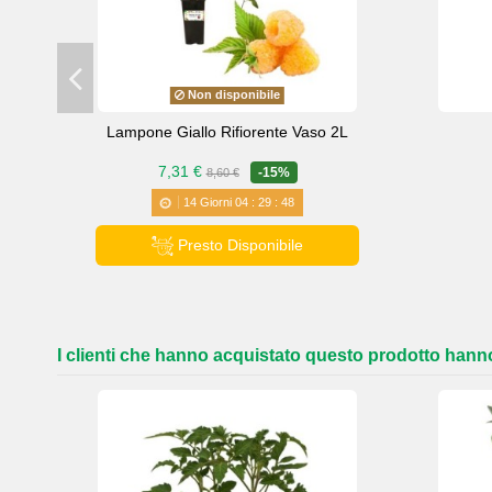
Non disponibile
Lampone Giallo Rifiorente Vaso 2L
7,31 €
-15%
8,60 €
14
Giorni
04
:
29
:
47
Presto Disponibile
I clienti che hanno acquistato questo prodotto han