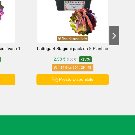
Non disponibile
idii Vaso 1,
Lattuga 4 Stagioni pack da 9 Piantine
2,98 €
-15%
3,50 €
14
Giorni
04
:
29
:
47
Presto Disponibile